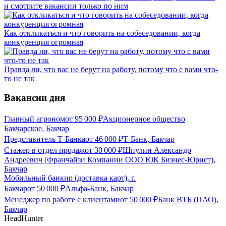
и смотрите вакансии только по ним
Как откликаться и что говорить на собеседовании, когда
конкуренция огромная
Правда ли, что вас не берут на работу, потому что с вами что-
то не так
Вакансии дня
Главный агроном
от
95 000
₽
Акционерное общество
Бакчарское, Бакчар
Представитель Т-Банка
от
46 000
₽
Т-Банк, Бакчар
Стажер в отдел продаж
от
30 000
₽
Шпулин Александр
Андреевич (Франчайзи Компании ООО ЮК Бизнес-Юрист),
Бакчар
Мобильный банкир (доставка карт), г.
Бакчар
от
50 000
₽
Альфа-Банк, Бакчар
Менеджер по работе с клиентами
от
50 000
₽
Банк ВТБ (ПАО),
Бакчар
HeadHunter