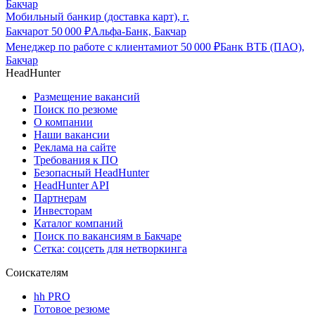
Бакчар
Мобильный банкир (доставка карт), г.
Бакчар
от
50 000
₽
Альфа-Банк, Бакчар
Менеджер по работе с клиентами
от
50 000
₽
Банк ВТБ (ПАО),
Бакчар
HeadHunter
Размещение вакансий
Поиск по резюме
О компании
Наши вакансии
Реклама на сайте
Требования к ПО
Безопасный HeadHunter
HeadHunter API
Партнерам
Инвесторам
Каталог компаний
Поиск по вакансиям в Бакчаре
Сетка: соцсеть для нетворкинга
Соискателям
hh PRO
Готовое резюме