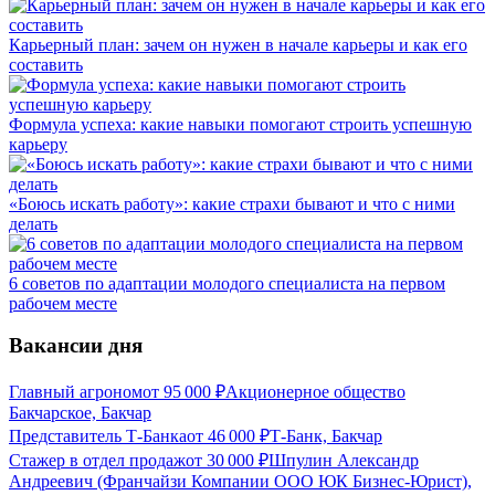
Карьерный план: зачем он нужен в начале карьеры и как его
составить
Формула успеха: какие навыки помогают строить успешную
карьеру
«Боюсь искать работу»: какие страхи бывают и что с ними
делать
6 советов по адаптации молодого специалиста на первом
рабочем месте
Вакансии дня
Главный агроном
от
95 000
₽
Акционерное общество
Бакчарское, Бакчар
Представитель Т-Банка
от
46 000
₽
Т-Банк, Бакчар
Стажер в отдел продаж
от
30 000
₽
Шпулин Александр
Андреевич (Франчайзи Компании ООО ЮК Бизнес-Юрист),