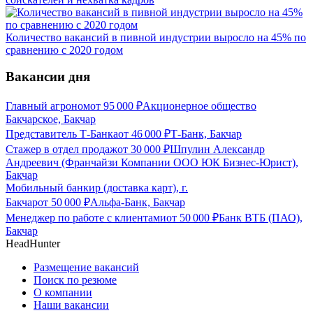
Количество вакансий в пивной индустрии выросло на 45% по
сравнению с 2020 годом
Вакансии дня
Главный агроном
от
95 000
₽
Акционерное общество
Бакчарское, Бакчар
Представитель Т-Банка
от
46 000
₽
Т-Банк, Бакчар
Стажер в отдел продаж
от
30 000
₽
Шпулин Александр
Андреевич (Франчайзи Компании ООО ЮК Бизнес-Юрист),
Бакчар
Мобильный банкир (доставка карт), г.
Бакчар
от
50 000
₽
Альфа-Банк, Бакчар
Менеджер по работе с клиентами
от
50 000
₽
Банк ВТБ (ПАО),
Бакчар
HeadHunter
Размещение вакансий
Поиск по резюме
О компании
Наши вакансии