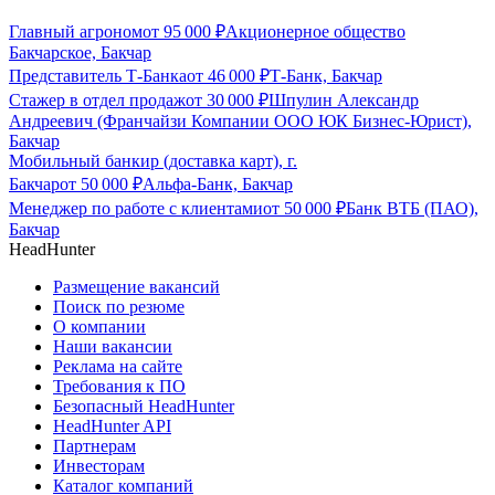
Главный агроном
от
95 000
₽
Акционерное общество
Бакчарское, Бакчар
Представитель Т-Банка
от
46 000
₽
Т-Банк, Бакчар
Стажер в отдел продаж
от
30 000
₽
Шпулин Александр
Андреевич (Франчайзи Компании ООО ЮК Бизнес-Юрист),
Бакчар
Мобильный банкир (доставка карт), г.
Бакчар
от
50 000
₽
Альфа-Банк, Бакчар
Менеджер по работе с клиентами
от
50 000
₽
Банк ВТБ (ПАО),
Бакчар
HeadHunter
Размещение вакансий
Поиск по резюме
О компании
Наши вакансии
Реклама на сайте
Требования к ПО
Безопасный HeadHunter
HeadHunter API
Партнерам
Инвесторам
Каталог компаний