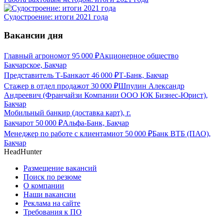
Судостроение: итоги 2021 года
Вакансии дня
Главный агроном
от
95 000
₽
Акционерное общество
Бакчарское, Бакчар
Представитель Т-Банка
от
46 000
₽
Т-Банк, Бакчар
Стажер в отдел продаж
от
30 000
₽
Шпулин Александр
Андреевич (Франчайзи Компании ООО ЮК Бизнес-Юрист),
Бакчар
Мобильный банкир (доставка карт), г.
Бакчар
от
50 000
₽
Альфа-Банк, Бакчар
Менеджер по работе с клиентами
от
50 000
₽
Банк ВТБ (ПАО),
Бакчар
HeadHunter
Размещение вакансий
Поиск по резюме
О компании
Наши вакансии
Реклама на сайте
Требования к ПО