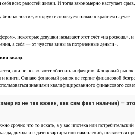
себя всех радостей жизни. И тогда закономерно наступает срыв,
безопасности», которую используем только в крайнем случае — 
ером», некоторые девушки называют этот счёт «на роскошь», и к
ения, а себя — от чувства вины за потраченные деньги».
кий вклад
.
еняется, они не позволяютт обогнать инфляцию. Фондовый рынок 
ы и книги. Однако фондовый рынок не терпит финансовой безгр
воспользоваться знаниями квалифицированного финансового сове
азмер их не так важен, как сам факт наличия) — э
ужно срочно что-то искать, а у вас ипотека или потребительски
клада, дохода от сдачи квартиры или накоплений, появляется пр