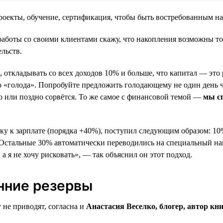
 проекты, обучение, сертификация, чтобы быть востребованным н
аботы со своими клиентами скажу, что накопления возможны то
льств.
 откладывать со всех доходов 10% и больше, что капитал — это р
 «голода». Попробуйте предложить голодающему не один день чел
 или поздно сорвётся. То же самое с финансовой темой —
мы сп
 к зарплате (порядка +40%), поступил следующим образом: 10%
. Остальные 30% автоматически переводились на специальный на
а я не хочу рисковать», — так объяснил он этот подход.
нние резервы
 не приводят, согласна и
Анастасия Веселко, блогер, автор кн