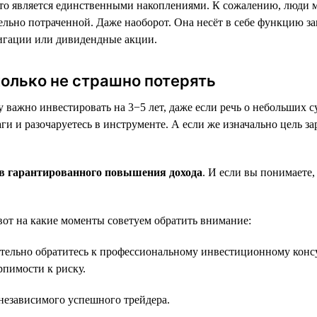
 то является единственными накоплениями. К сожалению, люди м
ельно потраченной. Даже наоборот. Она несёт в себе функцию 
игации или дивидендные акции.
колько не страшно потерять
важно инвестировать на 3−5 лет, даже если речь о небольших су
и и разочаруетесь в инструменте. А если же изначально цель за
ов гарантированного повышения дохода
. И если вы понимаете,
вот на какие моменты советуем обратить внимание:
язательно обратитесь к профессиональному инвестиционному кон
рпимости к риску.
 независимого успешного трейдера.