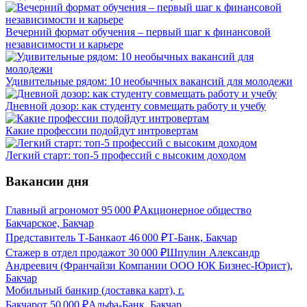
Вечерний формат обучения – первый шаг к финансовой
независимости и карьере
Удивительные рядом: 10 необычных вакансий для молодежи
Дневной дозор: как студенту совмещать работу и учебу
Какие профессии подойдут интровертам
Легкий старт: топ-5 профессий с высоким доходом
Вакансии дня
Главный агроном
от
95 000
₽
Акционерное общество
Бакчарское, Бакчар
Представитель Т-Банка
от
46 000
₽
Т-Банк, Бакчар
Стажер в отдел продаж
от
30 000
₽
Шпулин Александр
Андреевич (Франчайзи Компании ООО ЮК Бизнес-Юрист),
Бакчар
Мобильный банкир (доставка карт), г.
Бакчар
от
50 000
₽
Альфа-Банк, Бакчар