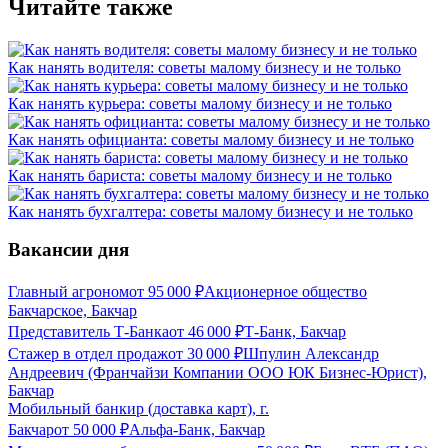
Читайте также
Как нанять водителя: советы малому бизнесу и не только
Как нанять курьера: советы малому бизнесу и не только
Как нанять официанта: советы малому бизнесу и не только
Как нанять бариста: советы малому бизнесу и не только
Как нанять бухгалтера: советы малому бизнесу и не только
Вакансии дня
Главный агроном
от
95 000
₽
Акционерное общество
Бакчарское, Бакчар
Представитель Т-Банка
от
46 000
₽
Т-Банк, Бакчар
Стажер в отдел продаж
от
30 000
₽
Шпулин Александр
Андреевич (Франчайзи Компании ООО ЮК Бизнес-Юрист),
Бакчар
Мобильный банкир (доставка карт), г.
Бакчар
от
50 000
₽
Альфа-Банк, Бакчар