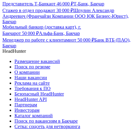
Представитель Т-Банка
от
46 000
₽
Т-Банк, Бакчар
Стажер в отдел продаж
от
30 000
₽
Шпулин Александр
Андреевич (Франчайзи Компании ООО ЮК Бизнес-Юрист),
Бакчар
Мобильный банкир (доставка карт), г.
Бакчар
от
50 000
₽
Альфа-Банк, Бакчар
Менеджер по работе с клиентами
от
50 000
₽
Банк ВТБ (ПАО),
Бакчар
HeadHunter
Размещение вакансий
Поиск по резюме
О компании
Наши вакансии
Реклама на сайте
Требования к ПО
Безопасный HeadHunter
HeadHunter API
Партнерам
Инвесторам
Каталог компаний
Поиск по вакансиям в Бакчаре
Сетка: соцсеть для нетворкинга