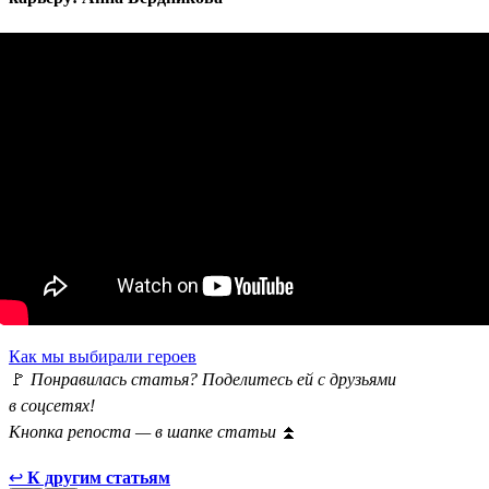
Как мы выбирали героев
🚩
Понравилась статья? Поделитесь ей с друзьями
в соцсетях!
Кнопка репоста — в шапке статьи
⏫
↩
К другим статьям