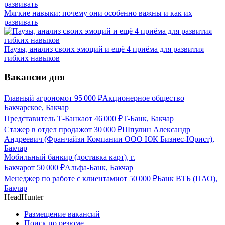
Мягкие навыки: почему они особенно важны и как их
развивать
Паузы, анализ своих эмоций и ещё 4 приёма для развития
гибких навыков
Вакансии дня
Главный агроном
от
95 000
₽
Акционерное общество
Бакчарское, Бакчар
Представитель Т-Банка
от
46 000
₽
Т-Банк, Бакчар
Стажер в отдел продаж
от
30 000
₽
Шпулин Александр
Андреевич (Франчайзи Компании ООО ЮК Бизнес-Юрист),
Бакчар
Мобильный банкир (доставка карт), г.
Бакчар
от
50 000
₽
Альфа-Банк, Бакчар
Менеджер по работе с клиентами
от
50 000
₽
Банк ВТБ (ПАО),
Бакчар
HeadHunter
Размещение вакансий
Поиск по резюме