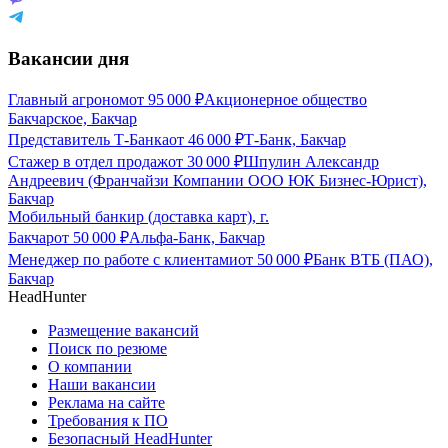
Вакансии дня
Главный агроном
от
95 000
₽
Акционерное общество
Бакчарское, Бакчар
Представитель Т-Банка
от
46 000
₽
Т-Банк, Бакчар
Стажер в отдел продаж
от
30 000
₽
Шпулин Александр
Андреевич (Франчайзи Компании ООО ЮК Бизнес-Юрист),
Бакчар
Мобильный банкир (доставка карт), г.
Бакчар
от
50 000
₽
Альфа-Банк, Бакчар
Менеджер по работе с клиентами
от
50 000
₽
Банк ВТБ (ПАО),
Бакчар
HeadHunter
Размещение вакансий
Поиск по резюме
О компании
Наши вакансии
Реклама на сайте
Требования к ПО
Безопасный HeadHunter