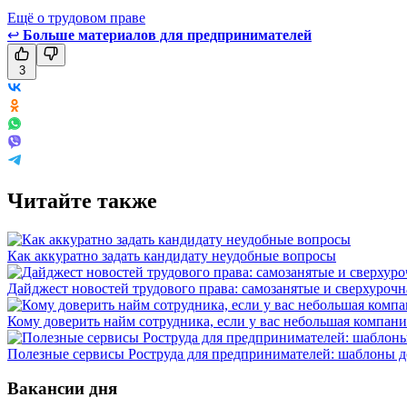
Ещё о трудовом праве
↩
Больше материалов для предпринимателей
3
Читайте также
Как аккуратно задать кандидату неудобные вопросы
Дайджест новостей трудового права: самозанятые и сверхурочн
Кому доверить найм сотрудника, если у вас небольшая компани
Полезные сервисы Роструда для предпринимателей: шаблоны д
Вакансии дня