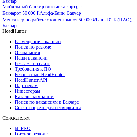
Бакчар
Мобильный банкир (доставка карт), г.
Бакчар
от
50 000
₽
Альфа-Банк, Бакчар
Менеджер по работе с клиентами
от
50 000
₽
Банк ВТБ (ПАО),
Бакчар
HeadHunter
Размещение вакансий
Поиск по резюме
О компании
Наши вакансии
Реклама на сайте
Требования к ПО
Безопасный HeadHunter
HeadHunter API
Партнерам
Инвесторам
Каталог компаний
Поиск по вакансиям в Бакчаре
Сетка: соцсеть для нетворкинга
Соискателям
hh PRO
Готовое резюме