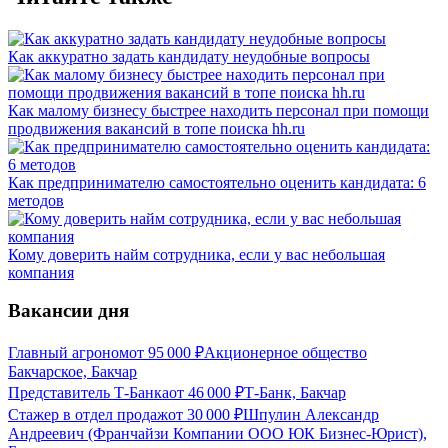
Как аккуратно задать кандидату неудобные вопросы
Как малому бизнесу быстрее находить персонал при помощи
продвижения вакансий в топе поиска hh.ru
Как предпринимателю самостоятельно оценить кандидата: 6
методов
Кому доверить найм сотрудника, если у вас небольшая
компания
Вакансии дня
Главный агроном
от
95 000
₽
Акционерное общество
Бакчарское, Бакчар
Представитель Т-Банка
от
46 000
₽
Т-Банк, Бакчар
Стажер в отдел продаж
от
30 000
₽
Шпулин Александр
Андреевич (Франчайзи Компании ООО ЮК Бизнес-Юрист),