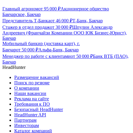
Главный агроном
от
95 000
₽
Акционерное общество
Бакчарское, Бакчар
Представитель Т-Банка
от
46 000
₽
Т-Банк, Бакчар
Стажер в отдел продаж
от
30 000
₽
Шпулин Александр
Андреевич (Франчайзи Компании ООО ЮК Бизнес-Юрист),
Бакчар
Мобильный банкир (доставка карт), г.
Бакчар
от
50 000
₽
Альфа-Банк, Бакчар
Менеджер по работе с клиентами
от
50 000
₽
Банк ВТБ (ПАО),
Бакчар
HeadHunter
Размещение вакансий
Поиск по резюме
О компании
Наши вакансии
Реклама на сайте
Требования к ПО
Безопасный HeadHunter
HeadHunter API
Партнерам
Инвесторам
Каталог компаний