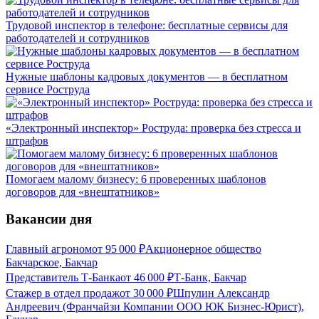
Трудовой инспектор в телефоне: бесплатные сервисы для
работодателей и сотрудников
Нужные шаблоны кадровых документов — в бесплатном
сервисе Роструда
«Электронный инспектор» Роструда: проверка без стресса и
штрафов
Помогаем малому бизнесу: 6 проверенных шаблонов
договоров для «внештатников»
Вакансии дня
Главный агроном
от
95 000
₽
Акционерное общество
Бакчарское, Бакчар
Представитель Т-Банка
от
46 000
₽
Т-Банк, Бакчар
Стажер в отдел продаж
от
30 000
₽
Шпулин Александр
Андреевич (Франчайзи Компании ООО ЮК Бизнес-Юрист),