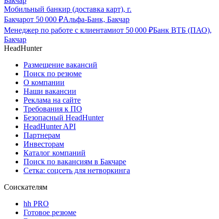
Бакчар
Мобильный банкир (доставка карт), г.
Бакчар
от
50 000
₽
Альфа-Банк, Бакчар
Менеджер по работе с клиентами
от
50 000
₽
Банк ВТБ (ПАО),
Бакчар
HeadHunter
Размещение вакансий
Поиск по резюме
О компании
Наши вакансии
Реклама на сайте
Требования к ПО
Безопасный HeadHunter
HeadHunter API
Партнерам
Инвесторам
Каталог компаний
Поиск по вакансиям в Бакчаре
Сетка: соцсеть для нетворкинга
Соискателям
hh PRO
Готовое резюме