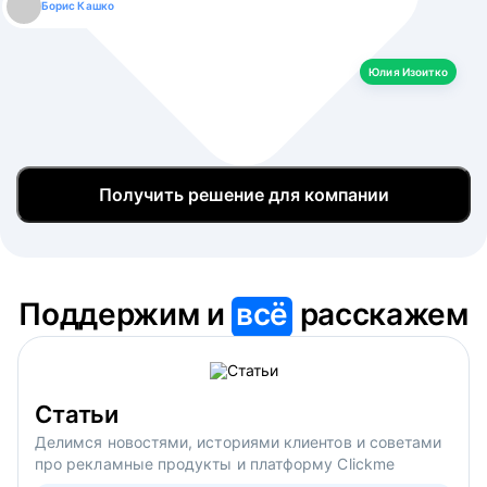
Борис Кашко
Юлия Изоитко
Александр Кулагин
Даниил Макаров
Екатерина Лазаренко
Юлия Изоитко
Получить решение для компании
Поддержим и
всё
расскажем
Статьи
Делимся новостями, историями клиентов и советами
про рекламные продукты и платформу Clickme