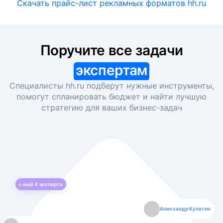
Скачать прайс-лист рекламных форматов hh.ru
Поручите все задачи
экспертам
Специалисты hh.ru подберут нужные инструменты,
помогут спланировать бюджет и найти лучшую
стратегию для ваших
бизнес-задач
+ ещё
4
эксперта
Екатерина Лазаренко
Александр Кулагин
Даниил Макаров
Борис Кашко
Юлия Изоитко