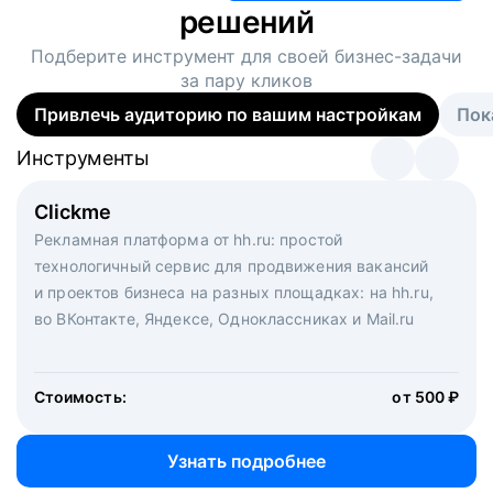
решений
Подберите инструмент для своей
бизнес-задачи
за пару кликов
Привлечь аудиторию по вашим настройкам
Пок
Инструменты
Инструменты
Инструменты
Виртуальный рекрутер
Clickme
Вакансия дня
Массовый подбор под ключ. Решите, сколько
Рекламная платформа от hh.ru: простой
Рекламный формат для вакансий на главной странице
кандидатов и когда вам нужно, и за дело возьмутся
технологичный сервис для продвижения вакансий
hh.ru. Увеличивает количество откликов
маркетологи, рекрутеры и проектные менеджеры
и проектов бизнеса на разных площадках: на hh.ru,
hh.ru с целым набором digital-инструментов
во ВКонтакте, Яндексе, Одноклассниках и Mail.ru
Стоимость:
от 200 000 ₽
Узнать подробнее
Стоимость:
от 500 ₽
Узнать подробнее
Узнать подробнее