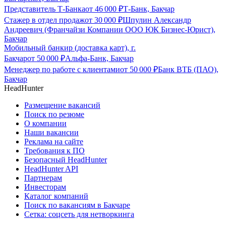
Представитель Т-Банка
от
46 000
₽
Т-Банк, Бакчар
Стажер в отдел продаж
от
30 000
₽
Шпулин Александр
Андреевич (Франчайзи Компании ООО ЮК Бизнес-Юрист),
Бакчар
Мобильный банкир (доставка карт), г.
Бакчар
от
50 000
₽
Альфа-Банк, Бакчар
Менеджер по работе с клиентами
от
50 000
₽
Банк ВТБ (ПАО),
Бакчар
HeadHunter
Размещение вакансий
Поиск по резюме
О компании
Наши вакансии
Реклама на сайте
Требования к ПО
Безопасный HeadHunter
HeadHunter API
Партнерам
Инвесторам
Каталог компаний
Поиск по вакансиям в Бакчаре
Сетка: соцсеть для нетворкинга