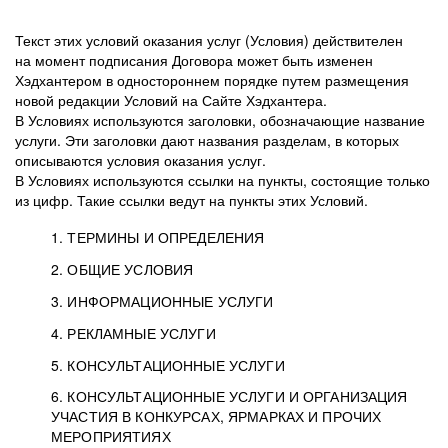
Текст этих условий оказания услуг (Условия) действителен
на момент подписания Договора может быть изменен
Хэдхантером в одностороннем порядке путем размещения
новой редакции Условий на Сайте Хэдхантера.
В Условиях используются заголовки, обозначающие название
услуги. Эти заголовки дают названия разделам, в которых
описываются условия оказания услуг.
В Условиях используются ссылки на пункты, состоящие только
из цифр. Такие ссылки ведут на пункты этих Условий.
1. ТЕРМИНЫ И ОПРЕДЕЛЕНИЯ
2. ОБЩИЕ УСЛОВИЯ
3. ИНФОРМАЦИОННЫЕ УСЛУГИ
1.1. Хэдхантер, или
Хэдхантер, ООО
4. РЕКЛАМНЫЕ УСЛУГИ
HeadHunter, или
«Хэдхантер», ИНН
2.1. Типы и статусы регистрации
5. КОНСУЛЬТАЦИОННЫЕ УСЛУГИ
Исполнитель
7718620740, адрес:
Типы регистрации
3.1. Предоставление доступа к базе данных
2.2. Активация услуг
6. КОНСУЛЬТАЦИОННЫЕ УСЛУГИ И ОРГАНИЗАЦИЯ
125047, г. Москва,
резюме с предложениями Соискателей
Описание и активация
УЧАСТИЯ В КОНКУРСАХ, ЯРМАРКАХ И ПРОЧИХ
2.1.1. Заказчику может быть присвоен один
4.0. Общие условия оказания рекламных услуг
внутригородская
о трудоустройстве с возможностью просмотра
МЕРОПРИЯТИЯХ
из Типов регистраций.
территория
4.0.1. Хэдхантер оказывает Заказчику услугу