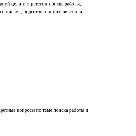
родаж, финансов, информационных
рной цели и стратегии поиска работы,
нции.
го письма, подготовки к интервью или
заинтересован в повышении и изменении
ые стороны и выработать стратегию
", проработать "выгорание".
кретные вопросы по теме поиска работы и