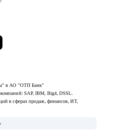
 внутренней карьеры" в АО "ОТП Банк"
-компаний: SAP, IBM, Big4, DSSL.
ций в сферах продаж, финансов, ИТ,
оценке сильных сторон (JOBEQ, Hogan).
ь