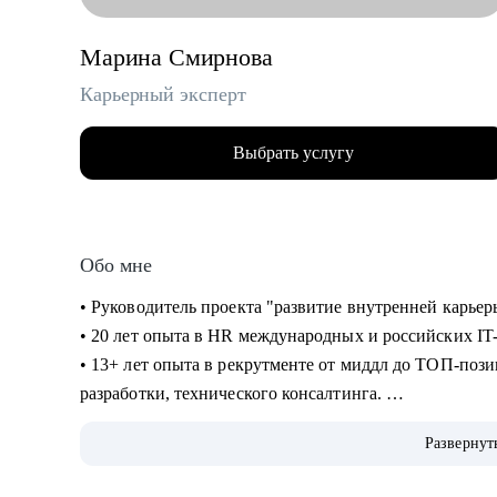
Марина Смирнова
Карьерный эксперт
Выбрать услугу
Обо мне
• Руководитель проекта "развитие
• 20 лет опыта в HR международных и российских IT
• 13+ лет опыта в рекрутменте от миддл до ТОП-пози
разработки, технического консалтинга.
• Сертифицированный карьерный коуч и эксперт по 
Развернут
• Провела 10 000+ собеседований.
• 10+ лет в карьерном консультировании.