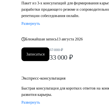
• Экспертам, middle и top менеджменту в области п
Пакет из 3-х консультаций для формирования карье
технологий, маркетинга, логистики, HR, юриспруде
разработки продающего резюме и сопроводительно
• Тем, кто готов выйти на новый уровень карьеры, 
репетиции собеседования онлайн.
траектории карьерного развития.
Развернуть
• Тем, кому необходимо оценить свои сильные и слаб
карьерного развития, преодолеть "карьерный потолок
Ближайшая запись
13 августа 2026
37 000
₽
Записаться
33 000
₽
Экспресс-консультация
Быстрая консультация для коротких ответов на кон
развития карьеры.
Развернуть