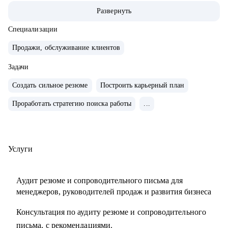
• Опыт руководства больших команд 100+ человек.
Развернуть
• Выстраивание направлений с нуля, регламенты, KPI,
мотивация.
Специализации
• Аудит и изменение действующих коммерческих
Продажи, обслуживание клиентов
процессов.
• Спикер-эксперт в Phoenix Education — бюро
Задачи
образовательных проектов.
Создать сильное резюме
Построить карьерный план
• Психологическое дополнительное образование.
Проработать стратегию поиска работы
...
С чем помогу:
• Создать резюме, привлекающее внимание и
сопроводительное письмо.
Услуги
• Как попасть в ТОП-компанию.
• Подготовиться к интервью.
Аудит резюме и сопроводительного письма для
• Определиться с карьерной целью.
менеджеров, руководителей продаж и развития бизнеса
• Разработать индивидуальный план развития с любого
Консультация по аудиту резюме и сопроводительного
уровня до руководителя подразделения.
письма, с рекомендациями.
• Разработать план работы по управлению и мотивацией