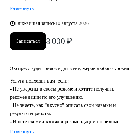
команды.
Развернуть
• Подготовиться к ревью или сложному разговору с
сотрудником/руководителем.
Ближайшая запись
10 августа 2026
8 000
₽
Кому могу помочь:
Записаться
• Специалистам всех уровней в области, операций,
категорийного менеджмента, Bizdev-менеджеров, продаж.
• Новичкам, кто только начинает свой путь и хочет
Экспресс-аудит резюме для менеджеров любого уровня
определиться с дальнейшими шагами.
• Тем, кто только стал руководителем: как работать с
Услуга подходит вам, если:
командой, выстраивать эффективные процессы,
- Не уверены в своем резюме и хотите получить
мотивировать, как работать с заказчиками и
рекомендации по его улучшению.
руководителями.
- Не знаете, как "вкусно" описать свои навыки и
• Опытным руководителям, кто испытывает сложности в
результаты работы.
работе с командой или не понимает как дальше расти.
- Ищете свежий взгляд и рекомендации по резюме
Развернуть