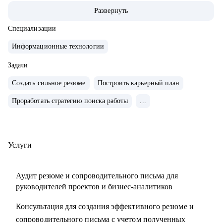
• За 2 года перешел от бизнес/системного-аналитика на
Развернуть
должность руководителя проектов.
• На позиции бизнес-аналитика оптимизировал 300+
Специализации
процессов крупнейших Российских холдингов.
Информационные технологии
• Руководил проектом автоматизации бизнеса на 3000
пользователей.
Задачи
• Провел 30+ карьерных консультаций.
Создать сильное резюме
Построить карьерный план
• Занимаюсь разнородными задачами по развитию ИИ
Проработать стратегию поиска работы
...
направления в Сбере.
С чем помогу:
• Выделяющееся резюме.
Услуги
• Структурированное сопроводительное письмо.
• Успешные переговоры с работодателями.
Аудит резюме и сопроводительного письма для
• Консультации при смене профиля деятельности.
руководителей проектов и бизнес-аналитиков
• Планирование карьерного трека.
Консультация для создания эффективного резюме и
• Помощь в выборе обучающих материалов.
сопроводительного письма с учетом полученных