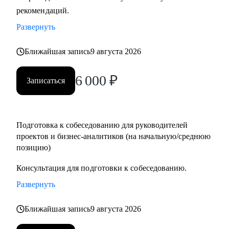
рекомендаций.
Кому могу помочь:
• Руководителям проектов.
Развернуть
• Бизнес/системным-аналитикам.
• Студентам и выпускникам для поиска стажировки в ИТ.
Ближайшая запись
9 августа 2026
• Специалистам из других сфер, которые хотят
6 000
₽
попробовать себя в новой специальности.
Записаться
• Новичкам, кто хочет начать работу в ИТ и не знает, с чего
начать.
Подготовка к собеседованию для руководителей
проектов и бизнес-аналитиков (на начальную/среднюю
позицию)
Консультация для подготовки к собеседованию.
Развернуть
Ближайшая запись
9 августа 2026