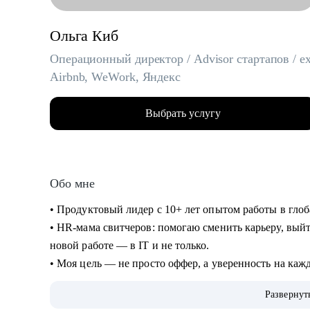
Ольга Киб
Операционный директор / Advisor стартапов / ex
Airbnb, WeWork, Яндекс
Выбрать услугу
Обо мне
• Продуктовый лидер с 10+ лет опытом работы в гло
• HR-мама свитчеров: помогаю сменить карьеру, выйт
новой работе — в IT и не только.
• Моя цель — не просто оффер, а уверенность на каж
• Результаты учеников:
Развернут
- 50+ офферов в классные компании в России и мире