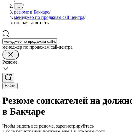
/
/
...
резюме в Бакчаре
/
менеджер по продажам call-центра
/
полная занятость
менеджер по продажам call-центра
Резюме
Найти
Резюме соискателей на должно
в Бакчаре
Чтобы видеть все резюме, зарегистрируйтесь
После регистрации покажем ещё 1 и откроем фото