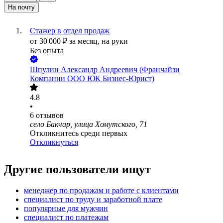
На почту
Стажер в отдел продаж
от
30 000
₽
за месяц,
на руки
Без опыта
Шпулин Александр Андреевич (Франчайзи
Компании ООО ЮК Бизнес-Юрист)
4.8
•
6
отзывов
село Бакчар, улица Хомутского, 71
Откликнитесь среди первых
Откликнуться
Другие пользователи ищут
менеджер по продажам и работе с клиентами
специалист по труду и заработной плате
популярные для мужчин
специалист по платежам