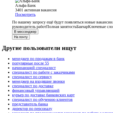
Альфа-Банк
3401
активная вакансия
Посмотреть
По вашему запросу ещё будут появляться новые вакансии
руководитель работ
Полная занятость
Бакчар
Ключевые слов
В мессенджер
На почту
Другие пользователи ищут
менеджер по продажам в банк
популярные после 55
начинающий специалист
специалист по работе с заказчиками
специалист по сервису
менеджер на входящие звонки
специалист по доставке
финансовый управляющий
курьер по доставке банковских карт
специалист по обучению клиентов
представитель банка
директор по персоналу