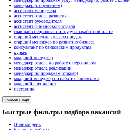
менеджер по продажам услуг менеджер по работе с клие
менеджер (с обучением)
ассистент менеджера
ассистент отдела развития
ассистент руководителя
ассистент финансового отдела
главный специалист по труду и заработной плате
старший менеджер отдела продаж
старший менеджер по развитию бизнеса
консультант по банковским продуктам
курьер
младший менеджер
менеджер отдела по работе с персоналом
менеджер отдела реализации
менеджер по продажам (стажер)
младший менеджер по работе с клиентами
младший специалист
наставник
Показать ещё
Быстрые фильтры подбора вакансий
Полный день
Без опыта работы