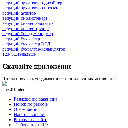
ведущий архитектор-дизайнер
ведущий архитектор проекта
ведущий аудитор
ведущий библиотекарь
ведущий бизнес-аналитик
ведущий бизнес-тренер
ведущий бренд-менеджер
ведущий бухгалтер
ведущий бухгалтер ВЭД
ведущий бухгалтер-калькулятор
1
2
3
4
5
...
19
дальше
Скачайте приложение
Чтобы получать уведомления о приглашениях мгновенно
HeadHunter
Размещение вакансий
Поиск по резюме
О компании
Наши вакансии
Реклама на сайте
Требования к ПО