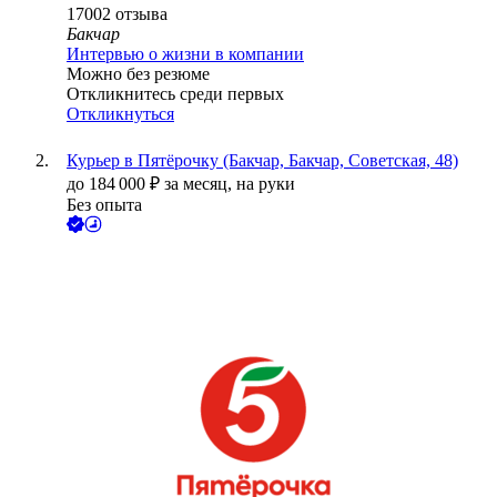
17002
отзыва
Бакчар
Интервью о жизни в компании
Можно без резюме
Откликнитесь среди первых
Откликнуться
Курьер в Пятёрочку (Бакчар, Бакчар, Советская, 48)
до
184 000
₽
за месяц,
на руки
Без опыта