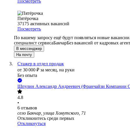
Посмотреть
Пятёрочка
37175
активных вакансий
Посмотреть
По вашему запросу ещё будут появляться новые вакансии
специалист сервиса
Бакчар
Без вакансий от кадровых аген
В мессенджер
На почту
Стажер в отдел продаж
от
30 000
₽
за месяц,
на руки
Без опыта
Шпулин Александр Андреевич (Франчайзи Компании
4.8
•
6
отзывов
село Бакчар, улица Хомутского, 71
Откликнитесь среди первых
Откликнуться