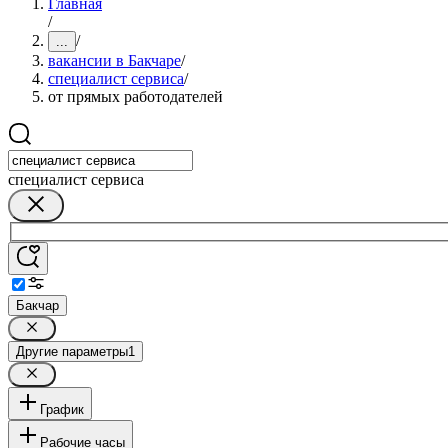
Главная
/
/
...
вакансии в Бакчаре
/
специалист сервиса
/
от прямых работодателей
специалист сервиса
Бакчар
Другие параметры
1
График
Рабочие часы