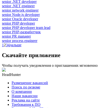
senior .NET developer
senior .NET engineer
senior network engineer
senior Node.js developer
senior Oracle developer
senior PHP developer
senior PHP developer team lead
senior PHP-разработчик
senior PR manager
senior process engineer
1
2
3
4
дальше
Скачайте приложение
Чтобы получать уведомления о приглашениях мгновенно
HeadHunter
Размещение вакансий
Поиск по резюме
О компании
Наши вакансии
Реклама на сайте
Требования к ПО