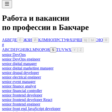
Работа и вакансии
по профессии в Бакчаре
А
Б
В
Г
Д
Е
Ж
З
И
К
Л
М
Н
О
П
Р
С
Т
У
Ф
Х
Ц
Ч
Ш
Э
Ю
Ё
Й
Щ
Ы
Я
#
A
B
C
D
E
F
G
H
I
J
K
L
M
N
O
P
Q
R
T
U
V
W
X
S
Y
Z
senior DevOps
senior DevOps engineer
senior digital manager
senior digital marketing manager
senior drupal developer
senior electrical engineer
senior event manager
senior finance analyst
senior financial controller
senior frontend developer
senior frontend developer React
senior frontend engineer
senior front end JavaScript developer