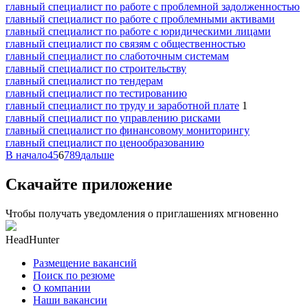
главный специалист по работе с проблемной задолженностью
главный специалист по работе с проблемными активами
главный специалист по работе с юридическими лицами
главный специалист по связям с общественностью
главный специалист по слаботочным системам
главный специалист по строительству
главный специалист по тендерам
главный специалист по тестированию
главный специалист по труду и заработной плате
1
главный специалист по управлению рисками
главный специалист по финансовому мониторингу
главный специалист по ценообразованию
В начало
4
5
6
7
8
9
дальше
Скачайте приложение
Чтобы получать уведомления о приглашениях мгновенно
HeadHunter
Размещение вакансий
Поиск по резюме
О компании
Наши вакансии