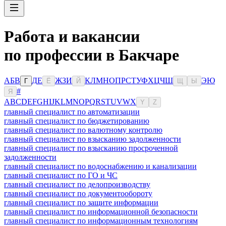
Работа и вакансии
по профессии в Бакчаре
А
Б
В
Д
Е
Ж
З
И
К
Л
М
Н
О
П
Р
С
Т
У
Ф
Х
Ц
Ч
Ш
Э
Ю
Г
Ё
Й
Щ
Ы
#
Я
A
B
C
D
E
F
G
H
I
J
K
L
M
N
O
P
Q
R
S
T
U
V
W
X
Y
Z
главный специалист по автоматизации
главный специалист по бюджетированию
главный специалист по валютному контролю
главный специалист по взысканию задолженности
главный специалист по взысканию просроченной
задолженности
главный специалист по водоснабжению и канализации
главный специалист по ГО и ЧС
главный специалист по делопроизводству
главный специалист по документообороту
главный специалист по защите информации
главный специалист по информационной безопасности
главный специалист по информационным технологиям