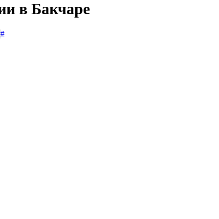
ии в Бакчаре
#