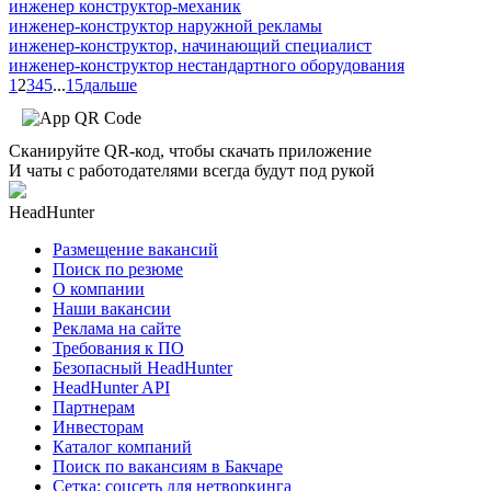
инженер конструктор-механик
инженер-конструктор наружной рекламы
инженер-конструктор, начинающий специалист
инженер-конструктор нестандартного оборудования
1
2
3
4
5
...
15
дальше
Сканируйте QR-код, чтобы скачать приложение
И чаты с работодателями всегда будут под рукой
HeadHunter
Размещение вакансий
Поиск по резюме
О компании
Наши вакансии
Реклама на сайте
Требования к ПО
Безопасный HeadHunter
HeadHunter API
Партнерам
Инвесторам
Каталог компаний
Поиск по вакансиям в Бакчаре
Сетка: соцсеть для нетворкинга