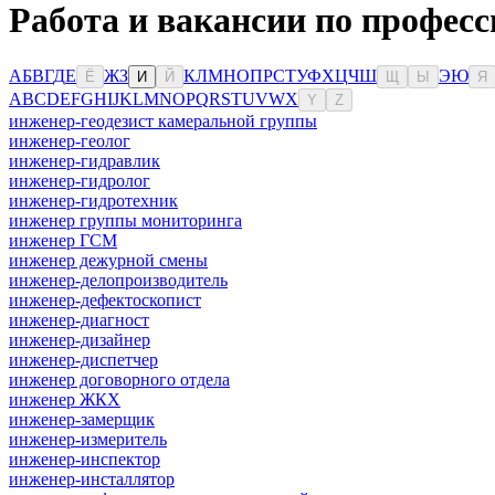
Работа и вакансии по професс
А
Б
В
Г
Д
Е
Ж
З
К
Л
М
Н
О
П
Р
С
Т
У
Ф
Х
Ц
Ч
Ш
Э
Ю
Ё
И
Й
Щ
Ы
Я
A
B
C
D
E
F
G
H
I
J
K
L
M
N
O
P
Q
R
S
T
U
V
W
X
Y
Z
инженер-геодезист камеральной группы
инженер-геолог
инженер-гидравлик
инженер-гидролог
инженер-гидротехник
инженер группы мониторинга
инженер ГСМ
инженер дежурной смены
инженер-делопроизводитель
инженер-дефектоскопист
инженер-диагност
инженер-дизайнер
инженер-диспетчер
инженер договорного отдела
инженер ЖКХ
инженер-замерщик
инженер-измеритель
инженер-инспектор
инженер-инсталлятор