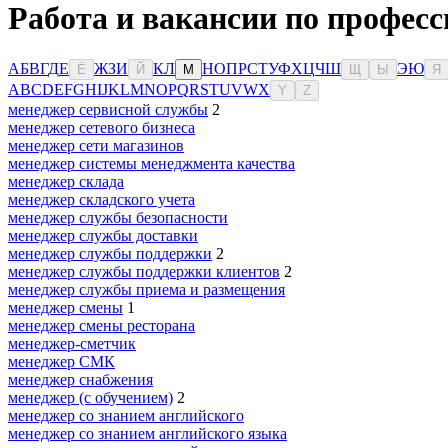
Работа и вакансии по професс
А
Б
В
Г
Д
Е
Ж
З
И
К
Л
Н
О
П
Р
С
Т
У
Ф
Х
Ц
Ч
Ш
Э
Ю
Ё
Й
М
Щ
Ы
Я
A
B
C
D
E
F
G
H
I
J
K
L
M
N
O
P
Q
R
S
T
U
V
W
X
Y
Z
менеджер сервисной службы
2
менеджер сетевого бизнеса
менеджер сети магазинов
менеджер системы менеджмента качества
менеджер склада
менеджер складского учета
менеджер службы безопасности
менеджер службы доставки
менеджер службы поддержки
2
менеджер службы поддержки клиентов
2
менеджер службы приема и размещения
менеджер смены
1
менеджер смены ресторана
менеджер-сметчик
менеджер СМК
менеджер снабжения
менеджер (с обучением)
2
менеджер со знанием английского
менеджер со знанием английского языка