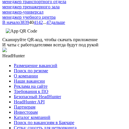
менеджер транспортного отдела
менеджер тренажерного зала
менеджер-универсал
менеджер учебного центра
В начало
38
39
40
41
42
...
47
дальше
Сканируйте QR-код, чтобы скачать приложение
И чаты с работодателями всегда будут под рукой
HeadHunter
Размещение вакансий
Поиск по резюме
О компании
Наши вакансии
Реклама на сайте
Требования к ПО
Безопасный HeadHunter
HeadHunter API
Партнерам
Инвесторам
Каталог компаний
Поиск по вакансиям в Бакчаре
Сетка: соцсеть для нетворкинга