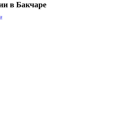
ии в Бакчаре
#