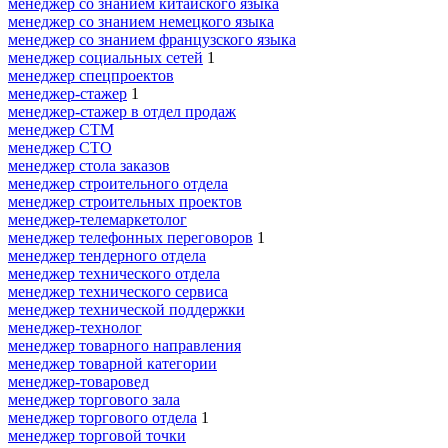
менеджер со знанием китайского языка
менеджер со знанием немецкого языка
менеджер со знанием французского языка
менеджер социальных сетей
1
менеджер спецпроектов
менеджер-стажер
1
менеджер-стажер в отдел продаж
менеджер СТМ
менеджер СТО
менеджер стола заказов
менеджер строительного отдела
менеджер строительных проектов
менеджер-телемаркетолог
менеджер телефонных переговоров
1
менеджер тендерного отдела
менеджер технического отдела
менеджер технического сервиса
менеджер технической поддержки
менеджер-технолог
менеджер товарного направления
менеджер товарной категории
менеджер-товаровед
менеджер торгового зала
менеджер торгового отдела
1
менеджер торговой точки