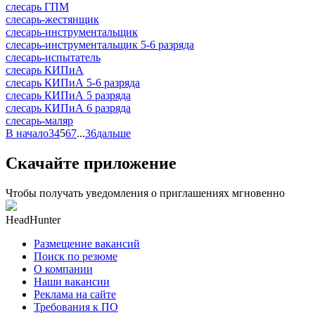
слесарь ГПМ
слесарь-жестянщик
слесарь-инструментальщик
слесарь-инструментальщик 5-6 разряда
слесарь-испытатель
слесарь КИПиА
слесарь КИПиА 5-6 разряда
слесарь КИПиА 5 разряда
слесарь КИПиА 6 разряда
слесарь-маляр
В начало
3
4
5
6
7
...
36
дальше
Скачайте приложение
Чтобы получать уведомления о приглашениях мгновенно
HeadHunter
Размещение вакансий
Поиск по резюме
О компании
Наши вакансии
Реклама на сайте
Требования к ПО