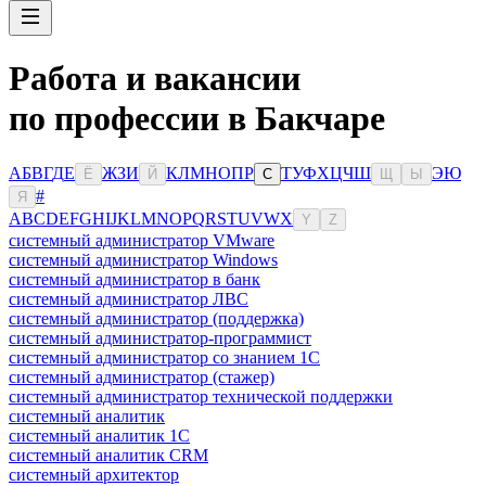
Работа и вакансии
по профессии в Бакчаре
А
Б
В
Г
Д
Е
Ж
З
И
К
Л
М
Н
О
П
Р
Т
У
Ф
Х
Ц
Ч
Ш
Э
Ю
Ё
Й
С
Щ
Ы
#
Я
A
B
C
D
E
F
G
H
I
J
K
L
M
N
O
P
Q
R
S
T
U
V
W
X
Y
Z
системный администратор VMware
системный администратор Windows
системный администратор в банк
системный администратор ЛВС
системный администратор (поддержка)
системный администратор-программист
системный администратор со знанием 1С
системный администратор (стажер)
системный администратор технической поддержки
системный аналитик
системный аналитик 1С
системный аналитик CRM
системный архитектор