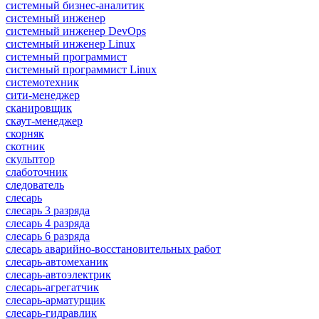
системный бизнес-аналитик
системный инженер
системный инженер DevOps
системный инженер Linux
системный программист
системный программист Linux
системотехник
сити-менеджер
сканировщик
скаут-менеджер
скорняк
скотник
скульптор
слаботочник
следователь
слесарь
слесарь 3 разряда
слесарь 4 разряда
слесарь 6 разряда
слесарь аварийно-восстановительных работ
слесарь-автомеханик
слесарь-автоэлектрик
слесарь-агрегатчик
слесарь-арматурщик
слесарь-гидравлик